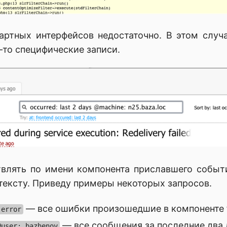
дартных интерфейсов недостаточно. В этом случ
-то специфические записи.
лять по имени компонента приславшего событи
тексту. Приведу примеры некоторых запросов.
— все ошибки произошедшие в компоненте f
 error
— все сообщения за последние два
@user: bazhenov