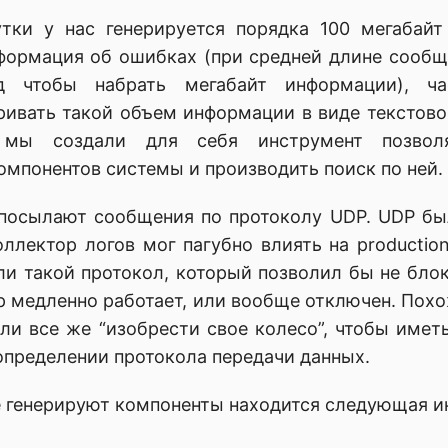
тки у нас генерируется порядка 100 мегабайт
ормация об ошибках (при средней длине сообщ
д чтобы набрать мегабайт информации), ча
ивать такой объем информации в виде текстово
у мы создали для себя инструмент позволя
омпонентов системы и производить поиск по ней.
посылают сообщения по протоколу UDP. UDP был
ллектор логов мог пагубно влиять на productio
и такой протокол, который позволил бы не бло
ор медленно работает, или вообще отключен. Пох
или все же “изобрести свое колесо”, чтобы имет
определении протокола передачи данных.
 генерируют компоненты находится следующая и