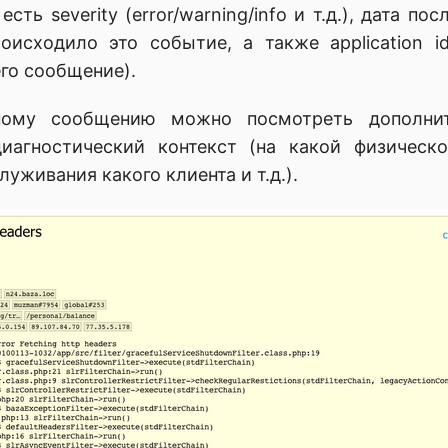
ть severity (error/warning/info и т.д.), дата по
оисходило это событие, а также application 
го сообщение).
ному сообщению можно посмотреть дополнит
 диагностический контекст (на какой физичес
уживания какого клиента и т.д.).