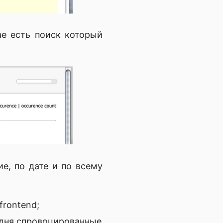
ае есть поиск который
е, по дате и по всему
rontend;
 дня спровоцированные