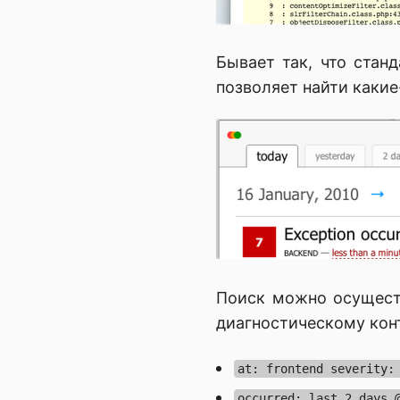
Бывает так, что стан
позволяет найти какие
Поиск можно осуществ
диагностическому кон
at: frontend severity:
occurred: last 2 days 