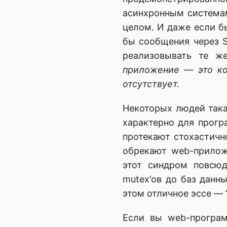
асинхронным система
целом. И даже если б
бы сообщения через S
реализовывать те ж
приложение — это ко
отсутствует.
Некоторых людей така
характерно для прогр
протекают стохастичн
обрекают web-прилож
этот синдром повсюд
mutex’ов до баз данны
этом отличное эссе — 
Если вы web-програм