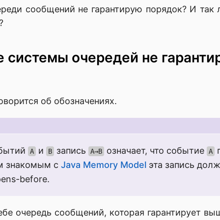
реди сообщений не гарантирую порядок? И так
?
 системы очередей не гаранти
оворится об обозначениях.
обытий
и
запись
означает, что событие
п
A
B
A→B
A
м знакомым с
Java Memory Model
эта запись долж
ens-before.
ебе очередь сообщений, которая гарантирует в