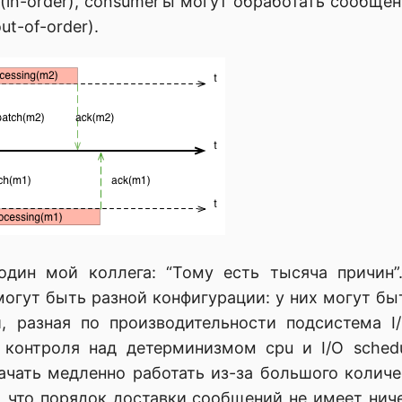
(in-order), consumer’ы могут обработать сообще
ut-of-order).
один мой коллега: “Тому есть тысяча причин
могут быть разной конфигурации: у них могут бы
, разная по производительности подсистема I
 контроля над детерминизмом cpu и I/O sched
чать медленно работать из-за большого количест
м, что порядок доставки сообщений не имеет нич