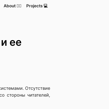
About 💁‍♂️
Projects 💻
и ее
системами. Отсутствие
со стороны читателей,