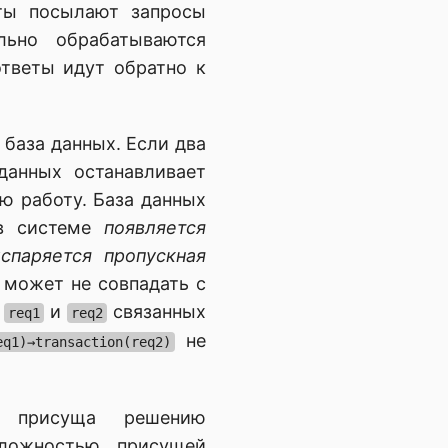
ты посылают запросы
льно обрабатываются
ответы идут обратно к
 база данных. Если два
данных останавливает
ою работу. База данных
 в системе
появляется
испаряется пропускная
 может не совпадать с
в
и
связанных
req1
req2
не
eq1)→transaction(req2)
я присуща решению
сложностью присущей