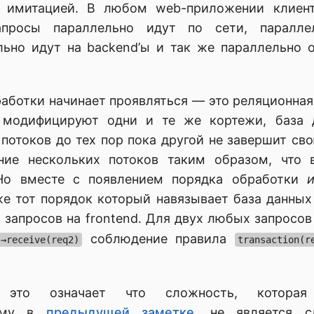
я имитацией. В любом web-приложении клиен
апросы параллельно идут по сети, паралле
ельно идут на backend’ы и так же параллельно 
аботки начинает проявляться — это реляционная
 модифицируют одни и те же кортежи, база 
потоков до тех пор пока другой не завершит св
ние нескольких потоков таким образом, что
Но вместе с появлением порядка обработки
же тот порядок который навязывает база данных
 запросов на frontend. Для двух любых запросо
соблюдение правила
)→receive(req2)
transaction(r
это означает что сложность, котора
ному в
предыдущей заметке
, не является 