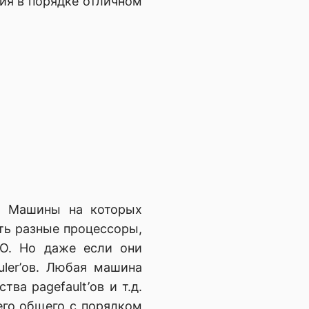
ния в порядке отличном
”. Машины на которых
ть разные процессоры,
/O. Но даже если они
uler’ов. Любая машина
ва pagefault’ов и т.д.
его общего с порядком